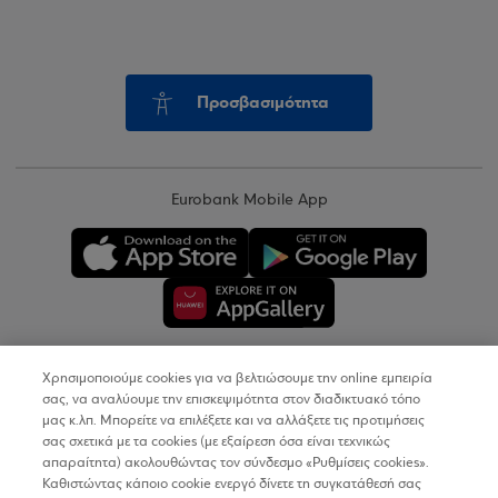
Προσβασιμότητα
Eurobank Mobile App
Χρησιμοποιούμε cookies για να βελτιώσουμε την online εμπειρία
Copyright © 2026
σας, να αναλύουμε την επισκεψιμότητα στον διαδικτυακό τόπο
μας κ.λπ. Μπορείτε να επιλέξετε και να αλλάξετε τις προτιμήσεις
σας σχετικά με τα cookies (με εξαίρεση όσα είναι τεχνικώς
Όροι Χρήσης
απαραίτητα) ακολουθώντας τον σύνδεσμο «Ρυθμίσεις cookies».
Καθιστώντας κάποιο cookie ενεργό δίνετε τη συγκατάθεσή σας