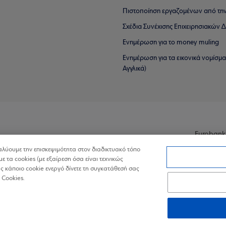
Πιστοποίηση εργαζομένων από την
Σχέδια Συνέχισης Επιχειρησιακών
Ενημέρωση για το money muling
Ενημέρωση για τα εικονικά νομίσμ
Αγγλικά)
Eurobank
ναλύουμε την επισκεψιμότητα στον διαδικτυακό τόπο
με τα cookies (με εξαίρεση όσα είναι τεχνικώς
 κάποιο cookie ενεργό δίνετε τη συγκατάθεσή σας
 Cookies.
ά Δεδομένα στον Διαδικτυακό Τόπο
Πολιτική Cookies
Δήλωση Πρ