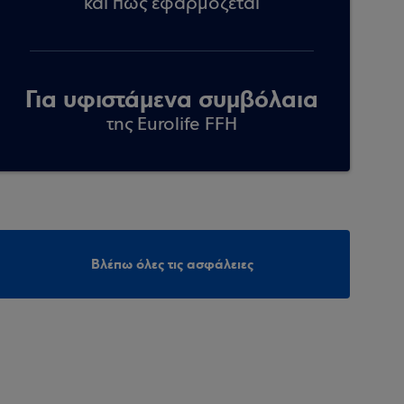
και πώς εφαρμόζεται
Για υφιστάμενα συμβόλαια
της Eurolife FFH
Βλέπω όλες τις ασφάλειες