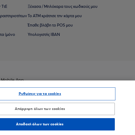
 ΤτΕ
Ξέχασα / Μπλόκαρα τους κωδικούς μου
 ∆ραστηριοτήτων
Το ΑΤΜ κράτησε την κάρτα μου
Έπαθε βλάβη το POS μου
ατα (μόνο
Υπολογιστής IBAN
 Mobile App
Ρυθμίσεις για τα cookies
Απόρριψη όλων των cookies
οσβασιμότητας
Sitemap
Αποδοχή όλων των cookies