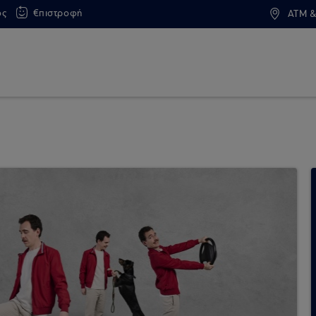
ος
€πιστροφή
ATM &