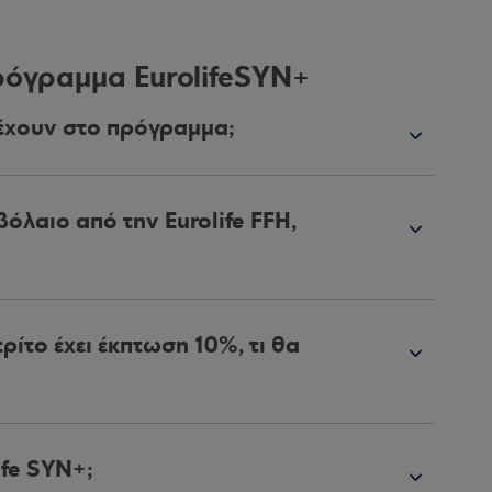
ρόγραμμα EurolifeSYN+
έχουν στο πρόγραμμα;
όλαιο από την Eurolife FFH,
ρίτο έχει έκπτωση 10%, τι θα
ife SYN+;