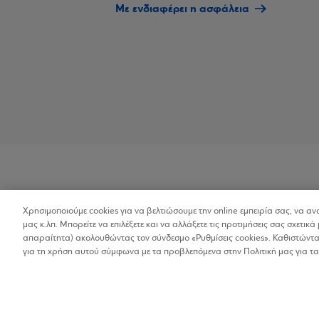
Με ενδιαφέρει η ασφάλεια
Χρησιμοποιούμε cookies για να βελτιώσουμε την online εμπειρία σας, να α
Προσβασιμότητα
μας κ.λπ. Μπορείτε να επιλέξετε και να αλλάξετε τις προτιμήσεις σας σχετικά 
απαραίτητα) ακολουθώντας τον σύνδεσμο «Ρυθμίσεις cookies». Καθιστώντας
για τη χρήση αυτού σύμφωνα με τα προβλεπόμενα στην Πολιτική μας για τα
Copyright © 2026
Όροι Χρήσης
Προσωπικ