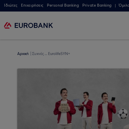
Ιδιώτες
Επιχειρήσεις
Personal Banking
Private Banking
Όμιλ
Αρχική
Συχνές ... EurolifeSYN+