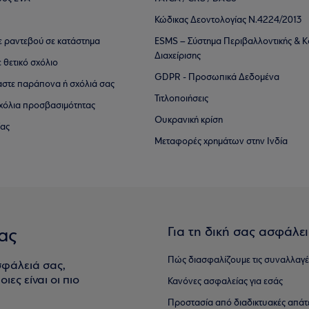
Κώδικας Δεοντολογίας Ν.4224/2013
τε ραντεβού σε κατάστημα
ESMS – Σύστημα Περιβαλλοντικής & Κ
Διαχείρισης
ε θετικό σχόλιο
GDPR - Προσωπικά Δεδομένα
αστε παράπονα ή σχόλιά σας
Τιτλοποιήσεις
 σχόλια προσβασιμότητας
Ουκρανική κρίση
ίας
Μεταφορές χρημάτων στην Ινδία
Για τη δική σας ασφάλε
ας
Πώς διασφαλίζουμε τις συναλλαγέ
σφάλειά σας,
ιες είναι οι πιο
Κανόνες ασφαλείας για εσάς
Προστασία από διαδικτυακές απάτ