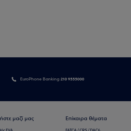
210 9555000
EuroPhone Banking
ήστε μαζί μας
Επίκαιρα θέματα
θός EVA
FATCA / CRS / DAC6