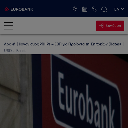
ATM & Καταστήματα
ΕΛ
EN
Σύνδεση
Αρχική
Κανονισμός PRIIPs – ΕΒΠ για Προϊόντα επί Επιτοκίων (Rates)
USD ... Bullet