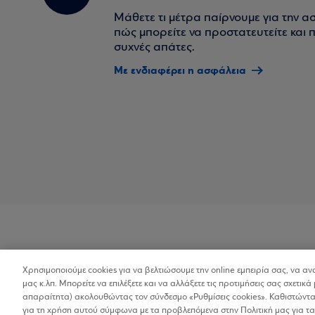
Μάθετε τι μέτρα παίρνουμε για την α
πώς μπορείτε να προστατευτείτε και πο
συχνές απάτες.
Με ενδιαφέρει η ασφάλεια
Χρησιμοποιούμε cookies για να βελτιώσουμε την online εμπειρία σας, να α
Προσβασιμότητα
μας κ.λπ. Μπορείτε να επιλέξετε και να αλλάξετε τις προτιμήσεις σας σχετικά 
απαραίτητα) ακολουθώντας τον σύνδεσμο «Ρυθμίσεις cookies». Καθιστώντας
για τη χρήση αυτού σύμφωνα με τα προβλεπόμενα στην Πολιτική μας για τα