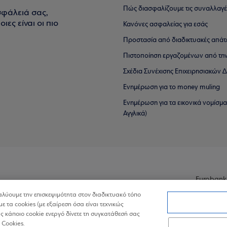
Πώς διασφαλίζουμε τις συναλλαγέ
σφάλειά σας,
ιες είναι οι πιο
Κανόνες ασφαλείας για εσάς
Προστασία από διαδικτυακές απάτ
Πιστοποίηση εργαζομένων από την
Σχέδια Συνέχισης Επιχειρησιακών
Ενημέρωση για το money muling
Ενημέρωση για τα εικονικά νομίσμ
Αγγλικά)
Eurobank
ναλύουμε την επισκεψιμότητα στον διαδικτυακό τόπο
με τα cookies (με εξαίρεση όσα είναι τεχνικώς
 κάποιο cookie ενεργό δίνετε τη συγκατάθεσή σας
 Cookies.