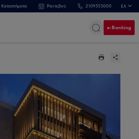
 Καταστήματα
Ραντεβού
2109555000
ΕΛ
EN
e-Banking