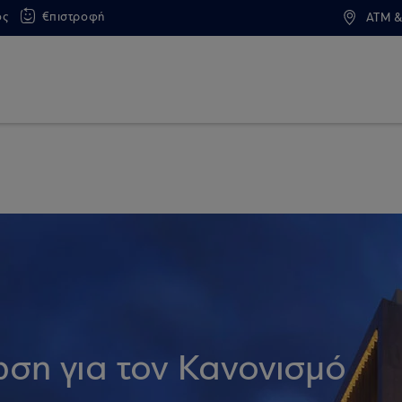
ος
€πιστροφή
ATM &
ση για τον Κανονισμό