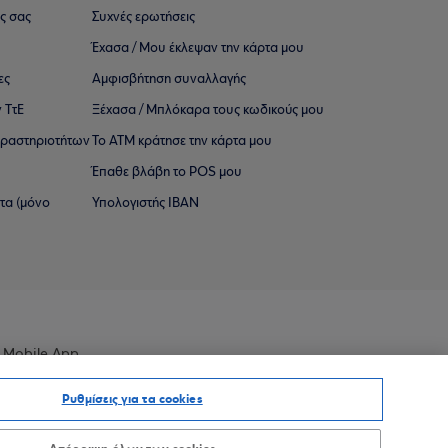
ς σας
Συχνές ερωτήσεις
Έχασα / Μου έκλεψαν την κάρτα μου
ες
Αμφισβήτηση συναλλαγής
 ΤτΕ
Ξέχασα / Μπλόκαρα τους κωδικούς μου
 ∆ραστηριοτήτων
Το ΑΤΜ κράτησε την κάρτα μου
Έπαθε βλάβη το POS μου
ατα (μόνο
Υπολογιστής IBAN
 Mobile App
Ρυθμίσεις για τα cookies