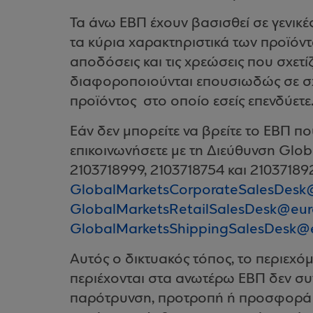
Τα άνω ΕΒΠ έχουν βασισθεί σε γενικέ
τα κύρια χαρακτηριστικά των προϊόντω
αποδόσεις και τις χρεώσεις που σχετίζ
διαφοροποιούνται επουσιωδώς σε σχ
προϊόντος στο οποίο εσείς επενδύετε
Eάν δεν μπορείτε να βρείτε το ΕΒΠ π
επικοινωνήσετε με τη Διεύθυνση Glo
2103718999, 2103718754 και 210371892
GlobalMarketsCorporateSalesDesk
GlobalMarketsRetailSalesDesk@eur
GlobalMarketsShippingSalesDesk@
Αυτός ο δικτυακός τόπος, το περιεχό
περιέχονται στα ανωτέρω ΕΒΠ δεν συ
παρότρυνση, προτροπή ή προσφορά γ