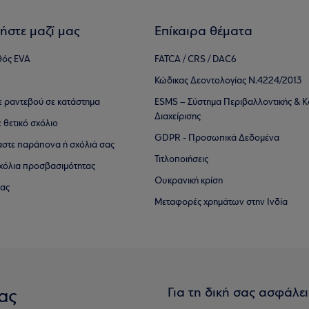
ήστε μαζί μας
Επίκαιρα θέματα
θός EVA
FATCA / CRS / DAC6
Κώδικας Δεοντολογίας Ν.4224/2013
τε ραντεβού σε κατάστημα
ESMS – Σύστημα Περιβαλλοντικής & Κ
Διαχείρισης
ε θετικό σχόλιο
GDPR - Προσωπικά Δεδομένα
αστε παράπονα ή σχόλιά σας
Τιτλοποιήσεις
 σχόλια προσβασιμότητας
Ουκρανική κρίση
ίας
Μεταφορές χρημάτων στην Ινδία
Για τη δική σας ασφάλε
ας