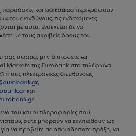
ς παραδοχές και ειδικότερα περιγράφουν
ν, τους κινδύνους, τις ενδεχόμενες
ονται με αυτά, ενδέχεται δε να
έση με τους ακριβείς όρους του
.
ου σας αφορά, μην διστάσετε να
bal Markets της Eurobank στα τηλέφωνα
1 ή στις ηλεκτρονικές διευθύνσεις
@eurobank.gr
,
obank.gr
και
eurobank.gr
.
μενό του και οι πληροφορίες που
νιστούν, ούτε μπορούν να εκληφθούν ως
ια να προβείτε σε οποιαδήποτε πράξη, να