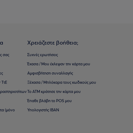
ια
Χρειάζεστε βοήθεια;
ς σας
Συχνές ερωτήσεις
Έχασα / Μου έκλεψαν την κάρτα μου
ες
Αμφισβήτηση συναλλαγής
 ΤτΕ
Ξέχασα / Μπλόκαρα τους κωδικούς μου
 ∆ραστηριοτήτων
Το ΑΤΜ κράτησε την κάρτα μου
Έπαθε βλάβη το POS μου
ατα (μόνο
Υπολογιστής IBAN