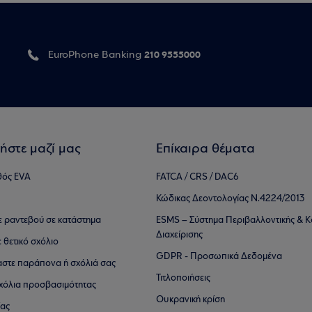
210 9555000
EuroPhone Banking
ήστε μαζί μας
Επίκαιρα θέματα
θός EVA
FATCA / CRS / DAC6
Κώδικας Δεοντολογίας Ν.4224/2013
τε ραντεβού σε κατάστημα
ESMS – Σύστημα Περιβαλλοντικής & Κ
Διαχείρισης
ε θετικό σχόλιο
GDPR - Προσωπικά Δεδομένα
αστε παράπονα ή σχόλιά σας
Τιτλοποιήσεις
 σχόλια προσβασιμότητας
Ουκρανική κρίση
ίας