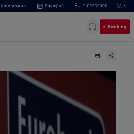
 Καταστήματα
Ραντεβού
2109555000
ΕΛ
EN
e-Banking