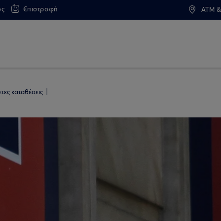
ος
€πιστροφή
ATM &
ετες καταθέσεις