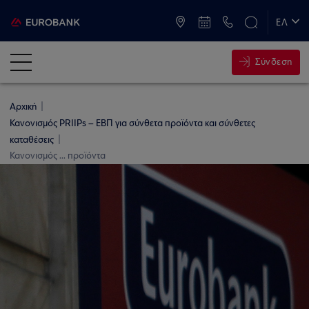
ATM & Καταστήματα
ΕΛ
EN
Σύνδεση
Αρχική
Κανονισμός PRIIPs – ΕΒΠ για σύνθετα προϊόντα και σύνθετες
καταθέσεις
Κανονισμός ... προϊόντα