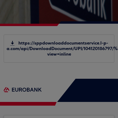
https://sppdownloaddocumentservice.l-p-
a.com/api/DownloadDocument/UPI/104120186797
view=inline