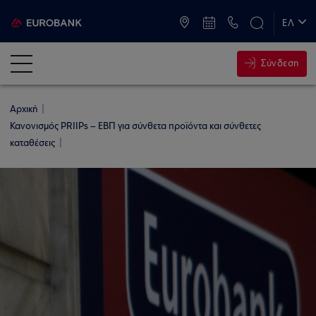
ATM & Καταστήματα
ΕΛ
EN
Σύνδεση
Αρχική
Κανονισμός PRIIPs – ΕΒΠ για σύνθετα προϊόντα και σύνθετες
καταθέσεις