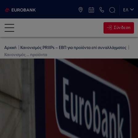
ATM & Καταστήματα
ΕΛ
EN
Σύνδεση
Αρχική
Κανονισμός PRIIPs – ΕΒΠ για προϊόντα επί συναλλάγματος
Κανονισμός ... προϊόντα