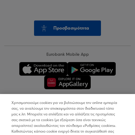
Προσβασιμότητα
Eurobank Mobile App
Χρησιμοποιούμε cookies για να βελτιώσουμε την online εμπειρία
Copyright © 2026
σας, να αναλύουμε την επισκεψιμότητα στον διαδικτυακό τόπο
μας κ.λπ. Μπορείτε να επιλέξετε και να αλλάξετε τις προτιμήσεις
σας σχετικά με τα cookies (με εξαίρεση όσα είναι τεχνικώς
Όροι Χρήσης
απαραίτητα) ακολουθώντας τον σύνδεσμο «Ρυθμίσεις cookies».
Καθιστώντας κάποιο cookie ενεργό δίνετε τη συγκατάθεσή σας