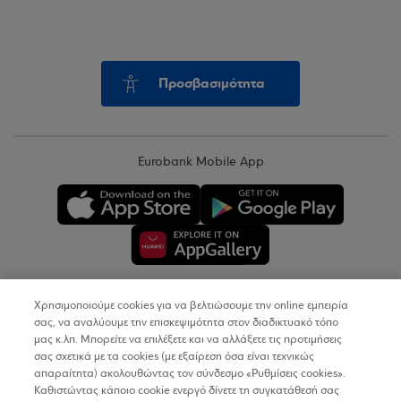
Προσβασιμότητα
Eurobank Mobile App
Χρησιμοποιούμε cookies για να βελτιώσουμε την online εμπειρία
Copyright © 2026
σας, να αναλύουμε την επισκεψιμότητα στον διαδικτυακό τόπο
μας κ.λπ. Μπορείτε να επιλέξετε και να αλλάξετε τις προτιμήσεις
σας σχετικά με τα cookies (με εξαίρεση όσα είναι τεχνικώς
Όροι Χρήσης
απαραίτητα) ακολουθώντας τον σύνδεσμο «Ρυθμίσεις cookies».
Καθιστώντας κάποιο cookie ενεργό δίνετε τη συγκατάθεσή σας