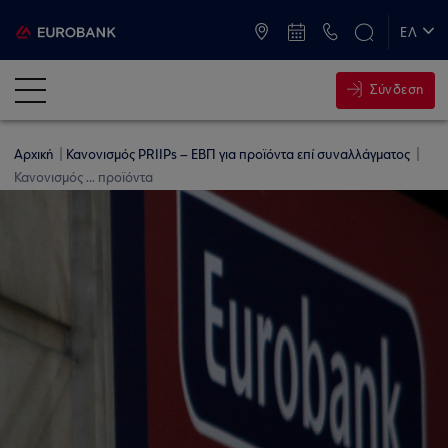
ATM & Καταστήματα
ΕΛ
EN
Σύνδεση
Αρχική
Κανονισμός PRIIPs – ΕΒΠ για προϊόντα επί συναλλάγματος
Κανονισμός ... προϊόντα