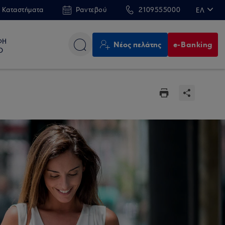
 Καταστήματα
Ραντεβού
2109555000
ΕΛ
EN
ΦΗ
Νέος πελάτης
e-Banking
Ο