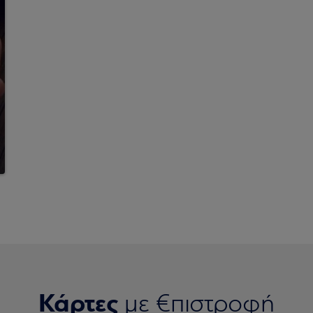
Κάρτες
με €πιστροφή