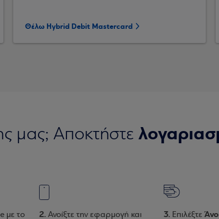
Θέλω Hybrid Debit Mastercard
λογαριασ
της μας; Αποκτήστε
Άνο
e με το
Ανοίξτε την εφαρμογή και
Επιλέξτε