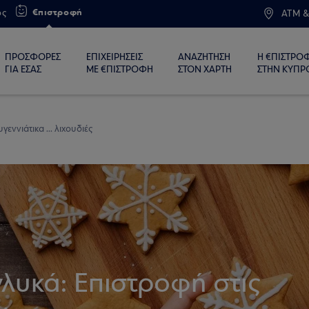
€πιστροφή
ος
ATM &
ΠΡΟΣΦΟΡΕΣ
ΕΠΙΧΕΙΡΗΣΕΙΣ
ΑΝΑΖΗΤΗΣΗ
Η €ΠΙΣΤΡΟ
ΓΙΑ ΕΣΑΣ
ΜΕ €ΠΙΣΤΡΟΦΗ
ΣΤΟΝ ΧΑΡΤΗ
ΣΤΗΝ ΚΥΠΡ
γεννιάτικα ... λιχουδιές
γλυκά: Επιστροφή στις