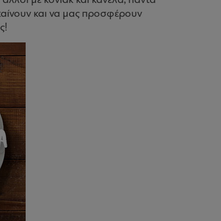
άλλοι με κονιάκ και κανέλα, πάντα
υκαίνουν και να μας προσφέρουν
ς!