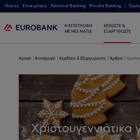
Ιδιώτες
Επιχειρήσεις
Personal Banking
Private Banking
Όμιλ
Η €ΠΙΣΤΡΟΦΗ
ΚΕΡΔΙΣΤΕ &
ΜΕ ΜΙΑ ΜΑΤΙΑ
ΕΞΑΡΓΥΡΩΣΤΕ
Αρχική
€πιστροφή
Κερδίστε & Εξαργυρώστε
Άρθρα
Χριστου
Χριστουγεννιάτικα 