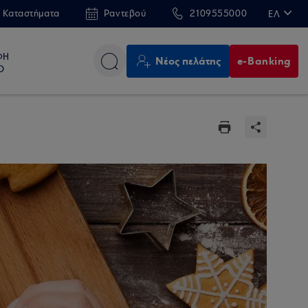
 Καταστήματα
Ραντεβού
2109555000
ΕΛ
EN
ΦΗ
Νέος πελάτης
e-Banking
Ο