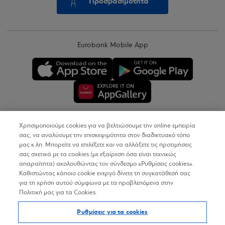
Προσβασιμότητα
Eurobank Mobile App
Χρησιμοποιούμε cookies για να βελτιώσουμε την online εμπειρία
Copyright © 2026
σας, να αναλύουμε την επισκεψιμότητα στον διαδικτυακό τόπο
μας κ.λπ. Μπορείτε να επιλέξετε και να αλλάξετε τις προτιμήσεις
σας σχετικά με τα cookies (με εξαίρεση όσα είναι τεχνικώς
Όροι Χρήσης
απαραίτητα) ακολουθώντας τον σύνδεσμο «Ρυθμίσεις cookies».
Καθιστώντας κάποιο cookie ενεργό δίνετε τη συγκατάθεσή σας
Προσωπικά Δεδομένα στον Διαδικτυακό Τόπο
για τη χρήση αυτού σύμφωνα με τα προβλεπόμενα στην
Πολιτική μας για τα Cookies.
Πολιτική Cookies
Ρυθμίσεις για τα cookies
Δήλωση Προσβασιμότητας