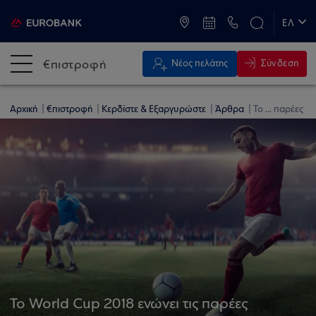
ATM & Καταστήματα
ΕΛ
EN
€πιστροφή
Σύνδεση
Νέος πελάτης
Αρχική
€πιστροφή
Κερδίστε & Εξαργυρώστε
Άρθρα
To ... παρέες
To World Cup 2018 ενώνει τις παρέες