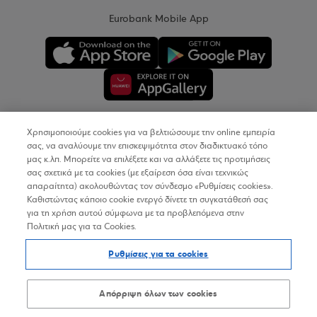
Eurobank Mobile App
Χρησιμοποιούμε cookies για να βελτιώσουμε την online εμπειρία
Copyright © 2026
σας, να αναλύουμε την επισκεψιμότητα στον διαδικτυακό τόπο
μας κ.λπ. Μπορείτε να επιλέξετε και να αλλάξετε τις προτιμήσεις
σας σχετικά με τα cookies (με εξαίρεση όσα είναι τεχνικώς
Όροι Χρήσης
απαραίτητα) ακολουθώντας τον σύνδεσμο «Ρυθμίσεις cookies».
Καθιστώντας κάποιο cookie ενεργό δίνετε τη συγκατάθεσή σας
Προσωπικά Δεδομένα στον Διαδικτυακό Τόπο
για τη χρήση αυτού σύμφωνα με τα προβλεπόμενα στην
Πολιτική μας για τα Cookies.
Πολιτική Cookies
Ρυθμίσεις για τα cookies
Δήλωση Προσβασιμότητας
Sitemap
Απόρριψη όλων των cookies