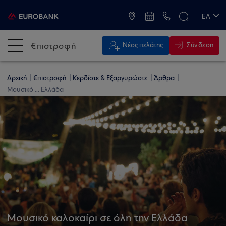
ATM & Καταστήματα
ΕΛ
EN
€πιστροφή
Σύνδεση
Νέος πελάτης
Αρχική
€πιστροφή
Κερδίστε & Εξαργυρώστε
Άρθρα
Μουσικό ... Ελλάδα
Μουσικό καλοκαίρι σε όλη την Ελλάδα