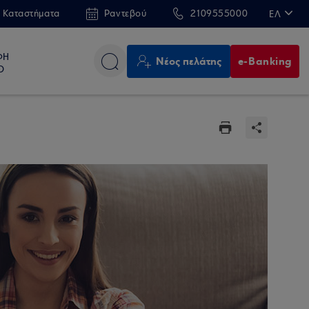
 Καταστήματα
Ραντεβού
2109555000
ΕΛ
EN
ΦΗ
Νέος πελάτης
e-Banking
Ο