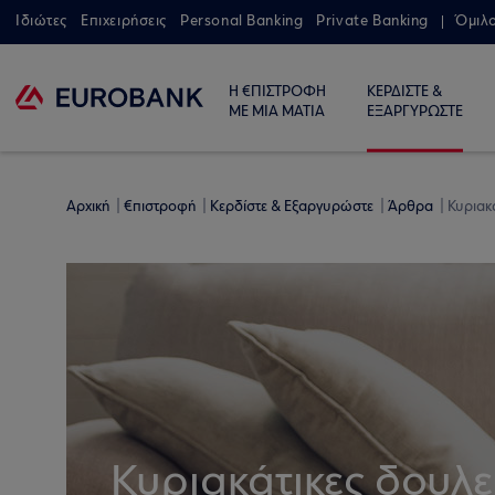
Ιδιώτες
Επιχειρήσεις
Personal Banking
Private Banking
Όμιλ
Η €ΠΙΣΤΡΟΦΗ
ΚΕΡΔΙΣΤΕ &
ΜΕ ΜΙΑ ΜΑΤΙΑ
ΕΞΑΡΓΥΡΩΣΤΕ
Αρχική
€πιστροφή
Κερδίστε & Εξαργυρώστε
Άρθρα
Κυριακά
Κυριακάτικες δουλε