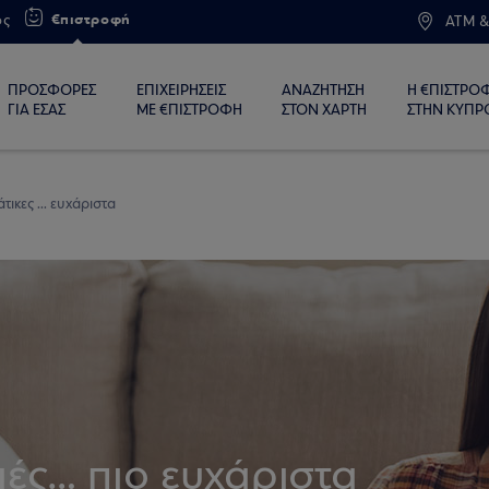
€πιστροφή
ος
ATM &
ΠΡΟΣΦΟΡΕΣ
ΕΠΙΧΕΙΡΗΣΕΙΣ
ΑΝΑΖΗΤΗΣΗ
Η €ΠΙΣΤΡΟ
ΓΙΑ ΕΣΑΣ
ΜΕ €ΠΙΣΤΡΟΦΗ
ΣΤΟΝ ΧΑΡΤΗ
ΣΤΗΝ ΚΥΠΡ
τικες ... ευχάριστα
ιές… πιο ευχάριστα