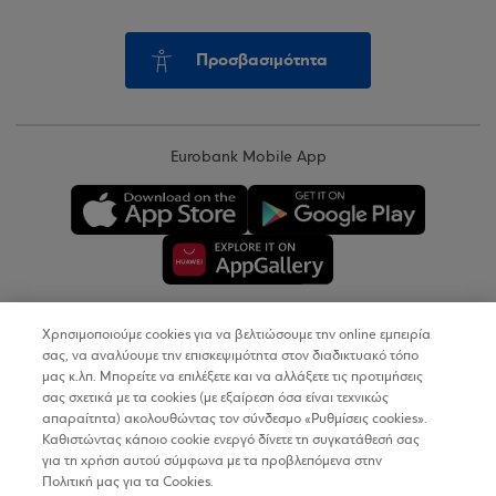
Προσβασιμότητα
Eurobank Mobile App
Χρησιμοποιούμε cookies για να βελτιώσουμε την online εμπειρία
Copyright © 2026
σας, να αναλύουμε την επισκεψιμότητα στον διαδικτυακό τόπο
μας κ.λπ. Μπορείτε να επιλέξετε και να αλλάξετε τις προτιμήσεις
σας σχετικά με τα cookies (με εξαίρεση όσα είναι τεχνικώς
Όροι Χρήσης
απαραίτητα) ακολουθώντας τον σύνδεσμο «Ρυθμίσεις cookies».
Καθιστώντας κάποιο cookie ενεργό δίνετε τη συγκατάθεσή σας
Προσωπικά Δεδομένα στον Διαδικτυακό Τόπο
για τη χρήση αυτού σύμφωνα με τα προβλεπόμενα στην
Πολιτική μας για τα Cookies.
Πολιτική Cookies