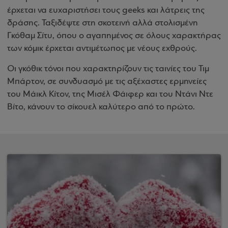
έρχεται να ευχαριστήσει τους geeks και λάτρεις της
δράσης. Ταξιδέψτε στη σκοτεινή αλλά στολισμένη
Γκόθαμ Σίτυ, όπου ο αγαπημένος σε όλους χαρακτήρας
των κόμικ έρχεται αντιμέτωπος με νέους εχθρούς.
Οι γκόθικ τόνοι που χαρακτηρίζουν τις ταινίες του Τιμ
Μπάρτον, σε συνδυασμό με τις αξέχαστες ερμηνείες
του Μάικλ Κίτον, της Μισέλ Φάιφερ και του Ντάνι Ντε
Βίτο, κάνουν το σίκουελ καλύτερο από το πρώτο.