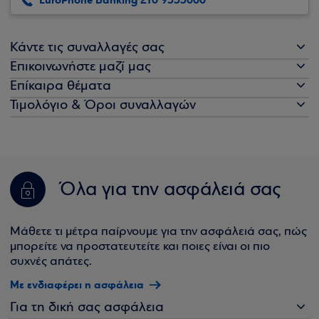
EuroPhone Banking 210 9555000
Κάντε τις συναλλαγές σας
Επικοινωνήστε μαζί μας
Επίκαιρα θέματα
Τιμολόγιο & Όροι συναλλαγών
Όλα για την ασφάλειά σας
Μάθετε τι μέτρα παίρνουμε για την ασφάλειά σας, πώς
μπορείτε να προστατευτείτε και ποιες είναι οι πιο
συχνές απάτες.
Με ενδιαφέρει η ασφάλεια
Για τη δική σας ασφάλεια