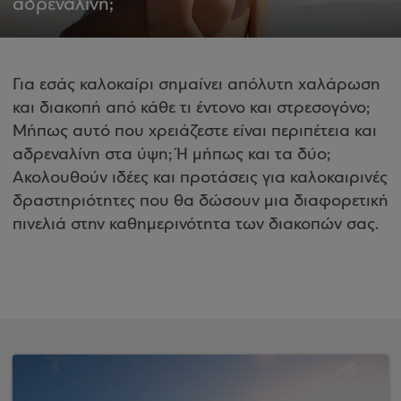
αδρεναλίνη;
Για εσάς καλοκαίρι σημαίνει απόλυτη χαλάρωση
και διακοπή από κάθε τι έντονο και στρεσογόνο;
Μήπως αυτό που χρειάζεστε είναι περιπέτεια και
αδρεναλίνη στα ύψη; Ή μήπως και τα δύο;
Ακολουθούν ιδέες και προτάσεις για καλοκαιρινές
δραστηριότητες που θα δώσουν μια διαφορετική
πινελιά στην καθημερινότητα των διακοπών σας.