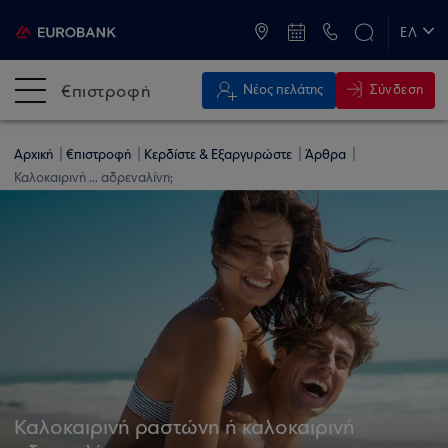
ATM & Καταστήματα
ΕΛ
EN
€πιστροφή
Σύνδεση
Νέος πελάτης
Αρχική
€πιστροφή
Κερδίστε & Εξαργυρώστε
Άρθρα
Καλοκαιρινή ... αδρεναλίνη;
Καλοκαιρινή ραστώνη ή καλοκαιρινή