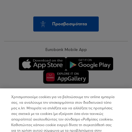
Προσβασιμότητα
Eurobank Mobile App
Χρησιμοποιούμε cookies για να βελτιώσουμε την online εμπειρία
Copyright © 2026
σας, να αναλύουμε την επισκεψιμότητα στον διαδικτυακό τόπο
μας κ.λπ. Μπορείτε να επιλέξετε και να αλλάξετε τις προτιμήσεις
σας σχετικά με τα cookies (με εξαίρεση όσα είναι τεχνικώς
Όροι Χρήσης
απαραίτητα) ακολουθώντας τον σύνδεσμο «Ρυθμίσεις cookies».
Καθιστώντας κάποιο cookie ενεργό δίνετε τη συγκατάθεσή σας
Προσωπικά Δεδομένα στον Διαδικτυακό Τόπο
για τη χρήση αυτού σύμφωνα με τα προβλεπόμενα στην