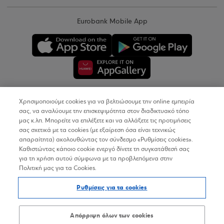
Eurobank Mobile App
Χρησιμοποιούμε cookies για να βελτιώσουμε την online εμπειρία
Copyright © 2026
σας, να αναλύουμε την επισκεψιμότητα στον διαδικτυακό τόπο
μας κ.λπ. Μπορείτε να επιλέξετε και να αλλάξετε τις προτιμήσεις
σας σχετικά με τα cookies (με εξαίρεση όσα είναι τεχνικώς
Όροι Χρήσης
απαραίτητα) ακολουθώντας τον σύνδεσμο «Ρυθμίσεις cookies».
Καθιστώντας κάποιο cookie ενεργό δίνετε τη συγκατάθεσή σας
Προσωπικά Δεδομένα στον Διαδικτυακό Τόπο
για τη χρήση αυτού σύμφωνα με τα προβλεπόμενα στην
Πολιτική μας για τα Cookies.
Πολιτική Cookies
Ρυθμίσεις για τα cookies
Δήλωση Προσβασιμότητας
Sitemap
Απόρριψη όλων των cookies