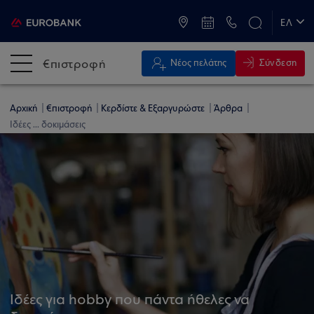
ATM & Καταστήματα
ΕΛ
EN
€πιστροφή
Σύνδεση
Νέος πελάτης
Αρχική
€πιστροφή
Κερδίστε & Εξαργυρώστε
Άρθρα
Ιδέες ... δοκιμάσεις
Ιδέες για hobby που πάντα ήθελες να