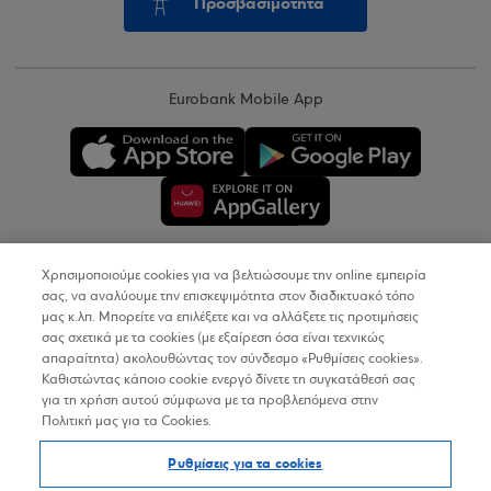
Προσβασιμότητα
Eurobank Mobile App
Χρησιμοποιούμε cookies για να βελτιώσουμε την online εμπειρία
Copyright © 2026
σας, να αναλύουμε την επισκεψιμότητα στον διαδικτυακό τόπο
μας κ.λπ. Μπορείτε να επιλέξετε και να αλλάξετε τις προτιμήσεις
σας σχετικά με τα cookies (με εξαίρεση όσα είναι τεχνικώς
Όροι Χρήσης
απαραίτητα) ακολουθώντας τον σύνδεσμο «Ρυθμίσεις cookies».
Καθιστώντας κάποιο cookie ενεργό δίνετε τη συγκατάθεσή σας
Προσωπικά Δεδομένα στον Διαδικτυακό Τόπο
για τη χρήση αυτού σύμφωνα με τα προβλεπόμενα στην
Πολιτική μας για τα Cookies.
Πολιτική Cookies
Ρυθμίσεις για τα cookies
Δήλωση Προσβασιμότητας