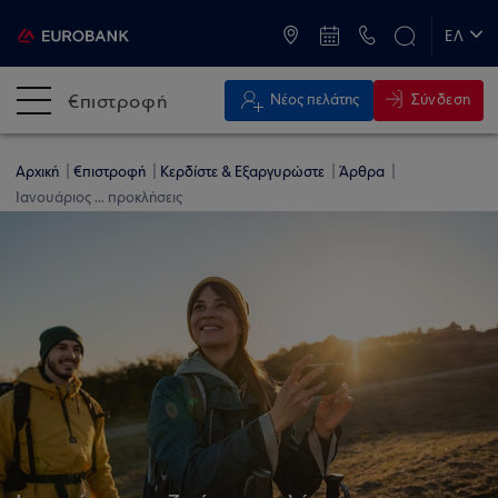
ATM & Καταστήματα
ΕΛ
EN
€πιστροφή
Σύνδεση
Νέος πελάτης
Αρχική
€πιστροφή
Κερδίστε & Εξαργυρώστε
Άρθρα
Ιανουάριος ... προκλήσεις