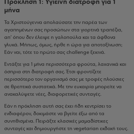
Πρόκληση 1: Υγιεινή διατροφή για 1
μήνα
Τα Χριστούγεννα απολαύσατε την παρέα των
αγαπημένων σας προσώπων στα γιορτινά τραπέζια,
απ’ όπου δεν έλειψε η γαλοπούλα και τα άφθονα
γλυκά. Μήπως, όμως, ήρθε η ώρα για αποτοξίνωση;
Εάν ναι, τότε το πρώτο σας challenge ξεκινά.
Εντάξτε για 1 μήνα περισσότερα φρούτα, λαχανικά και
όσπρια στη διατροφή σας. Έτσι φροντίζετε
περισσότερο τον οργανισμό σας με τροφές πλούσιες
σε θρεπτικά συστατικά. Με την ευκαιρία μπορείτε να
ανακαλύψετε νέες, διαφορετικές συνταγές.
Εάν η πρόκληση αυτή σας έχει ήδη κεντρίσει το
ενδιαφέρον, δοκιμάστε να βγείτε έξω από τα
συνηθισμένα. Πειράξτε κλασικές μαμαδίστικες
συνταγές και δημιουργήστε τη vegetarian εκδοχή τους.