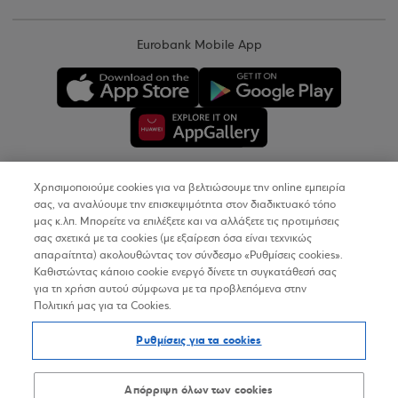
Eurobank Mobile App
Χρησιμοποιούμε cookies για να βελτιώσουμε την online εμπειρία
Copyright © 2026
σας, να αναλύουμε την επισκεψιμότητα στον διαδικτυακό τόπο
μας κ.λπ. Μπορείτε να επιλέξετε και να αλλάξετε τις προτιμήσεις
σας σχετικά με τα cookies (με εξαίρεση όσα είναι τεχνικώς
Όροι Χρήσης
απαραίτητα) ακολουθώντας τον σύνδεσμο «Ρυθμίσεις cookies».
Καθιστώντας κάποιο cookie ενεργό δίνετε τη συγκατάθεσή σας
Προσωπικά Δεδομένα στον Διαδικτυακό Τόπο
για τη χρήση αυτού σύμφωνα με τα προβλεπόμενα στην
Πολιτική μας για τα Cookies.
Πολιτική Cookies
Ρυθμίσεις για τα cookies
Δήλωση Προσβασιμότητας
Sitemap
Απόρριψη όλων των cookies