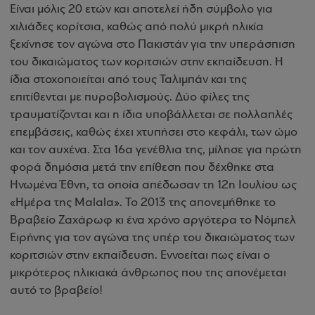
Είναι μόλις 20 ετών και αποτελεί ήδη σύμβολο για
χιλιάδες κορίτσια, καθώς από πολύ μικρή ηλικία
ξεκίνησε τον αγώνα στο Πακιστάν για την υπεράσπιση
του δικαιώματος των κοριτσιών στην εκπαίδευση. Η
ίδια στοχοποιείται από τους Ταλιμπάν και της
επιτίθενται με πυροβολισμούς. Δύο φίλες της
τραυματίζονται και η ίδια υποβάλλεται σε πολλαπλές
επεμβάσεις, καθώς έχει χτυπήσει στο κεφάλι, των ώμο
και τον αυχένα. Στα 16α γενέθλια της, μίλησε για πρώτη
φορά δημόσια μετά την επίθεση που δέχθηκε στα
Ηνωμένα Έθνη, τα οποία απέδωσαν τη 12η Ιουλίου ως
«Ημέρα της Malala». Το 2013 της απονεμήθηκε το
Βραβείο Ζαχάρωφ κι ένα χρόνο αργότερα το Νόμπελ
Ειρήνης για τον αγώνα της υπέρ του δικαιώματος των
κοριτσιών στην εκπαίδευση. Εννοείται πως είναι ο
μικρότερος ηλικιακά άνθρωπος που της απονέμεται
αυτό το βραβείο!