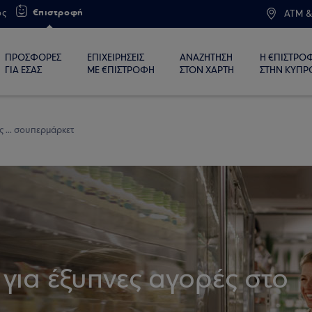
€πιστροφή
ος
ATM &
ΠΡΟΣΦΟΡΕΣ
ΕΠΙΧΕΙΡΗΣΕΙΣ
ΑΝΑΖΗΤΗΣΗ
Η €ΠΙΣΤΡΟ
ΓΙΑ ΕΣΑΣ
ΜΕ €ΠΙΣΤΡΟΦΗ
ΣΤΟΝ ΧΑΡΤΗ
ΣΤΗΝ ΚΥΠΡ
ς ... σουπερμάρκετ
για έξυπνες αγορές στο