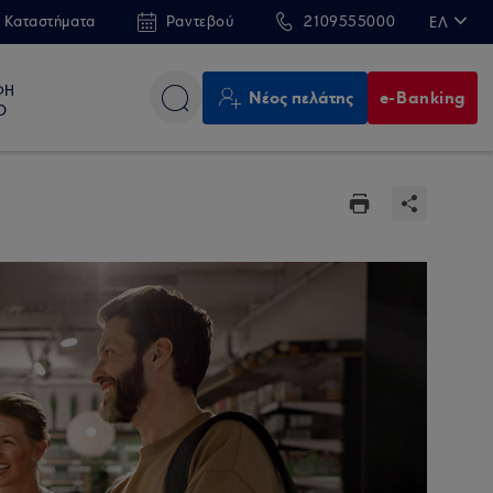
 Καταστήματα
Ραντεβού
2109555000
ΕΛ
EN
ΦΗ
Νέος πελάτης
e-Banking
Ο