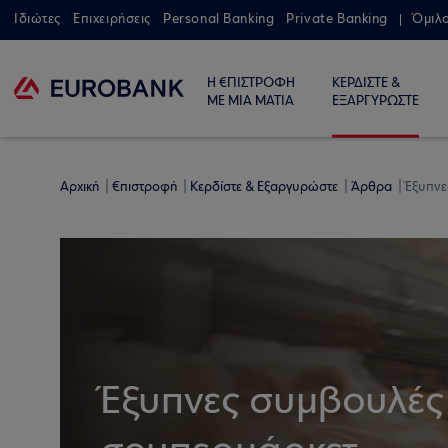
Ιδιώτες
Επιχειρήσεις
Personal Banking
Private Banking
Όμιλ
Η €ΠΙΣΤΡΟΦΗ
ΚΕΡΔΙΣΤΕ &
ΜΕ ΜΙΑ ΜΑΤΙΑ
ΕΞΑΡΓΥΡΩΣΤΕ
Αρχική
€πιστροφή
Κερδίστε & Εξαργυρώστε
Άρθρα
Έξυπνε
Έξυπνες συμβουλές 