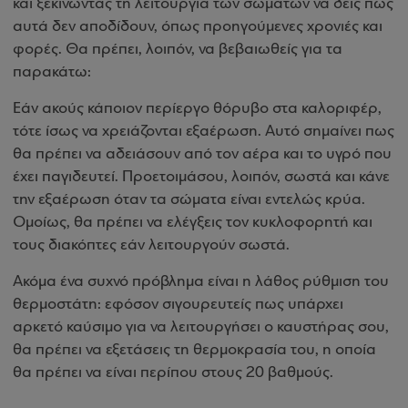
και ξεκινώντας τη λειτουργία των σωμάτων να δεις πως
αυτά δεν αποδίδουν, όπως προηγούμενες χρονιές και
φορές. Θα πρέπει, λοιπόν, να βεβαιωθείς για τα
παρακάτω:
Εάν ακούς κάποιον περίεργο θόρυβο στα καλοριφέρ,
τότε ίσως να χρειάζονται εξαέρωση. Αυτό σημαίνει πως
θα πρέπει να αδειάσουν από τον αέρα και το υγρό που
έχει παγιδευτεί. Προετοιμάσου, λοιπόν, σωστά και κάνε
την εξαέρωση όταν τα σώματα είναι εντελώς κρύα.
Ομοίως, θα πρέπει να ελέγξεις τον κυκλοφορητή και
τους διακόπτες εάν λειτουργούν σωστά.
Ακόμα ένα συχνό πρόβλημα είναι η λάθος ρύθμιση του
θερμοστάτη: εφόσον σιγουρευτείς πως υπάρχει
αρκετό καύσιμο για να λειτουργήσει ο καυστήρας σου,
θα πρέπει να εξετάσεις τη θερμοκρασία του, η οποία
θα πρέπει να είναι περίπου στους 20 βαθμούς.