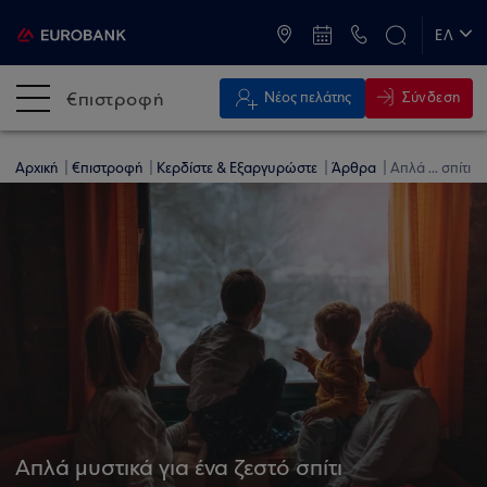
ATM & Καταστήματα
ΕΛ
EN
€πιστροφή
Σύνδεση
Νέος πελάτης
Αρχική
€πιστροφή
Κερδίστε & Εξαργυρώστε
Άρθρα
Απλά ... σπίτι
Απλά μυστικά για ένα ζεστό σπίτι