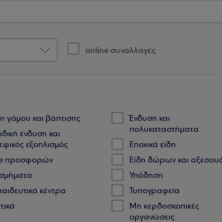
online συναλλαγές
δη γάμου και βάπτισης
Ένδυση και
πολυκαταστήματα
ιδική ένδυση και
εφικός εξοπλισμός
Εποχικά είδη
te προσφορών
Είδη δώρων και αξεσου
σμήματα
Υπόδηση
παιδευτικά κέντρα
Τυπογραφεία
τικά
Μη κερδοσκοπικές
οργανώσεις