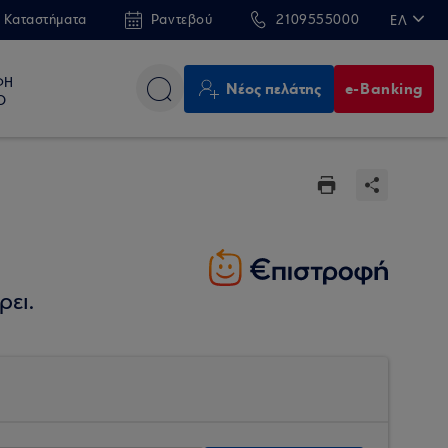
 Καταστήματα
Ραντεβού
2109555000
ΕΛ
EN
ΦΗ
Νέος πελάτης
e-Banking
Ο
ρει.