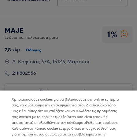
MAJE
1%
Ένδυση και πολυκαταστήματα
7,8
χλμ.
Οδηγίες
Λ. Κηφισίας 37Α, 15123, Μαρούσι
2111802556
Βρίσκω τα καταστήματα
Χρησιμοποιούμε cookies για να βελτιώσουμε την online εμπειρία
σας, να αναλύουμε την επισκεψιμότητα στον διαδικτυακό τόπο
μας κ.λπ. Μπορείτε να επιλέξετε και να αλλάξετε τις προτιμήσεις
σας σχετικά με τα cookies (με εξαίρεση όσα είναι τεχνικώς
απαραίτητα) ακολουθώντας τον σύνδεσμο «Ρυθμίσεις cookies».
Καθιστώντας κάποιο cookie ενεργό δίνετε τη συγκατάθεσή σας
για τη χρήση αυτού σύμφωνα με τα προβλεπόμενα στην