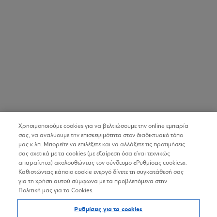
Χρησιμοποιούμε cookies για να βελτιώσουμε την online εμπειρία
σας, να αναλύουμε την επισκεψιμότητα στον διαδικτυακό τόπο
μας κ.λπ. Μπορείτε να επιλέξετε και να αλλάξετε τις προτιμήσεις
σας σχετικά με τα cookies (με εξαίρεση όσα είναι τεχνικώς
απαραίτητα) ακολουθώντας τον σύνδεσμο «Ρυθμίσεις cookies».
Καθιστώντας κάποιο cookie ενεργό δίνετε τη συγκατάθεσή σας
για τη χρήση αυτού σύμφωνα με τα προβλεπόμενα στην
Πολιτική μας για τα Cookies.
Ρυθμίσεις για τα cookies