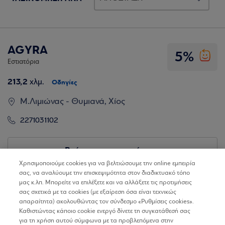
AGYRA
5%
Εστιατόρια
213,2
χλμ.
Οδηγίες
Μ.Λιμιώνας - Θυμιανά, Χίος
2271031102
Βρίσκω τα καταστήματα
Χρησιμοποιούμε cookies για να βελτιώσουμε την online εμπειρία
σας, να αναλύουμε την επισκεψιμότητα στον διαδικτυακό τόπο
μας κ.λπ. Μπορείτε να επιλέξετε και να αλλάξετε τις προτιμήσεις
σας σχετικά με τα cookies (με εξαίρεση όσα είναι τεχνικώς
απαραίτητα) ακολουθώντας τον σύνδεσμο «Ρυθμίσεις cookies».
Καθιστώντας κάποιο cookie ενεργό δίνετε τη συγκατάθεσή σας
για τη χρήση αυτού σύμφωνα με τα προβλεπόμενα στην