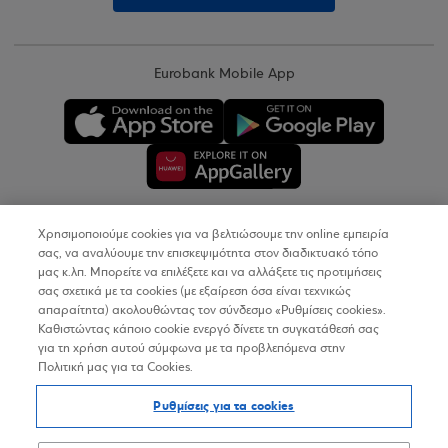
Eurobank Mobile App
Χρησιμοποιούμε cookies για να βελτιώσουμε την online εμπειρία
Copyright © 2026
σας, να αναλύουμε την επισκεψιμότητα στον διαδικτυακό τόπο
μας κ.λπ. Μπορείτε να επιλέξετε και να αλλάξετε τις προτιμήσεις
σας σχετικά με τα cookies (με εξαίρεση όσα είναι τεχνικώς
Όροι Χρήσης
απαραίτητα) ακολουθώντας τον σύνδεσμο «Ρυθμίσεις cookies».
Καθιστώντας κάποιο cookie ενεργό δίνετε τη συγκατάθεσή σας
Προσωπικά Δεδομένα στον Διαδικτυακό Τόπο
για τη χρήση αυτού σύμφωνα με τα προβλεπόμενα στην
Πολιτική μας για τα Cookies.
Πολιτική Cookies
Ρυθμίσεις για τα cookies
Δήλωση Προσβασιμότητας
Sitemap