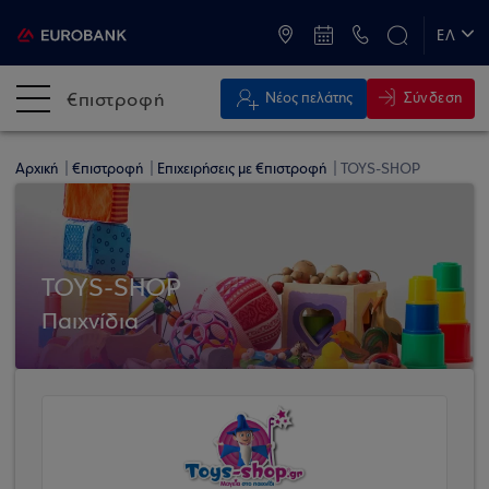
ATM & Καταστήματα
ΕΛ
EN
€πιστροφή
Σύνδεση
Νέος πελάτης
Αρχική
€πιστροφή
Επιχειρήσεις με €πιστροφή
TOYS-SHOP
TOYS-SHOP
Παιχνίδια