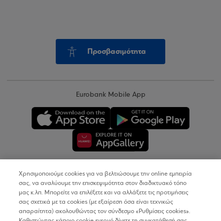
Προσβασιμότητα
Eurobank Mobile App
Χρησιμοποιούμε cookies για να βελτιώσουμε την online εμπειρία
Copyright © 2026
σας, να αναλύουμε την επισκεψιμότητα στον διαδικτυακό τόπο
μας κ.λπ. Μπορείτε να επιλέξετε και να αλλάξετε τις προτιμήσεις
σας σχετικά με τα cookies (με εξαίρεση όσα είναι τεχνικώς
Όροι Χρήσης
απαραίτητα) ακολουθώντας τον σύνδεσμο «Ρυθμίσεις cookies».
Καθιστώντας κάποιο cookie ενεργό δίνετε τη συγκατάθεσή σας