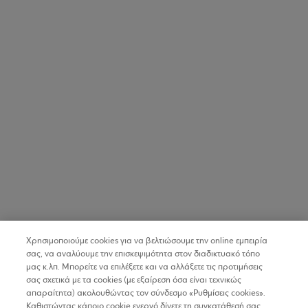
Χρησιμοποιούμε cookies για να βελτιώσουμε την online εμπειρία
σας, να αναλύουμε την επισκεψιμότητα στον διαδικτυακό τόπο
μας κ.λπ. Μπορείτε να επιλέξετε και να αλλάξετε τις προτιμήσεις
σας σχετικά με τα cookies (με εξαίρεση όσα είναι τεχνικώς
απαραίτητα) ακολουθώντας τον σύνδεσμο «Ρυθμίσεις cookies».
Καθιστώντας κάποιο cookie ενεργό δίνετε τη συγκατάθεσή σας