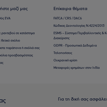
ήστε μαζί μας
Επίκαιρα θέματα
θός EVA
FATCA / CRS / DAC6
Κώδικας Δεοντολογίας Ν.4224/2013
τε ραντεβού σε κατάστημα
ESMS – Σύστημα Περιβαλλοντικής & Κ
Διαχείρισης
ε θετικό σχόλιο
GDPR - Προσωπικά Δεδομένα
αστε παράπονα ή σχόλιά σας
Τιτλοποιήσεις
 σχόλια προσβασιμότητας
Ουκρανική κρίση
ίας
Μεταφορές χρημάτων στην Ινδία
Για τη δική σας ασφάλε
ας