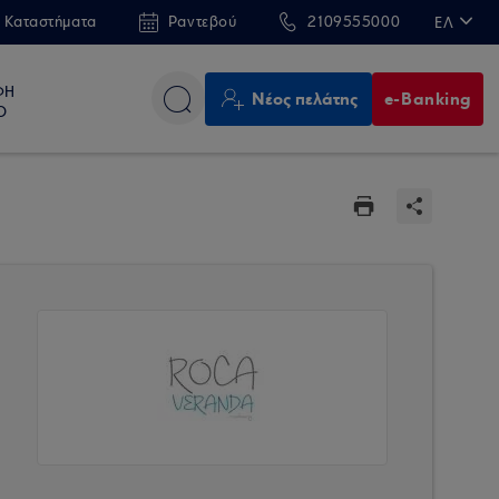
 Καταστήματα
Ραντεβού
2109555000
ΕΛ
EN
ΦΗ
Νέος πελάτης
e-Banking
Ο