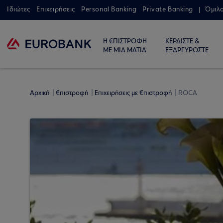
Ιδιώτες
Επιχειρήσεις
Personal Banking
Private Banking
Όμιλ
Η €ΠΙΣΤΡΟΦΗ
ΚΕΡΔΙΣΤΕ &
ΜΕ ΜΙΑ ΜΑΤΙΑ
ΕΞΑΡΓΥΡΩΣΤΕ
Αρχική
€πιστροφή
Επιχειρήσεις με €πιστροφή
ROCA