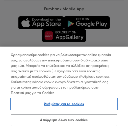
Eurobank Mobile App
Χρησιμοποιούμε cookies για να βελτιώσουμε την online εμπειρία
Copyright © 2026
σας, να αναλύουμε την επισκεψιμότητα στον διαδικτυακό τόπο
μας κ.λπ. Μπορείτε να επιλέξετε και να αλλάξετε τις προτιμήσεις
σας σχετικά με τα cookies (με εξαίρεση όσα είναι τεχνικώς
Όροι Χρήσης
απαραίτητα) ακολουθώντας τον σύνδεσμο «Ρυθμίσεις cookies».
Καθιστώντας κάποιο cookie ενεργό δίνετε τη συγκατάθεσή σας
Προσωπικά Δεδομένα στον Διαδικτυακό Τόπο
για τη χρήση αυτού σύμφωνα με τα προβλεπόμενα στην
Πολιτική μας για τα Cookies.
Πολιτική Cookies
Ρυθμίσεις για τα cookies
Δήλωση Προσβασιμότητας
Sitemap
Απόρριψη όλων των cookies