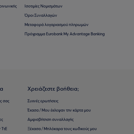
οινωνικής
Ισοτιμίες Νομισμάτων
Όροι Συναλλαγών
Μεταφορά λογαριασμού πληρωμών
Πρόγραμμα Eurobank My Advantage Banking
ια
Χρειάζεστε βοήθεια;
ς σας
Συχνές ερωτήσεις
Έχασα / Μου έκλεψαν την κάρτα μου
ες
Αμφισβήτηση συναλλαγής
 ΤτΕ
Ξέχασα / Μπλόκαρα τους κωδικούς μου