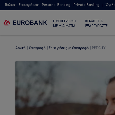
Ιδιώτες
Επιχειρήσεις
Personal Banking
Private Banking
Όμιλ
Η €ΠΙΣΤΡΟΦΗ
ΚΕΡΔΙΣΤΕ &
ΜΕ ΜΙΑ ΜΑΤΙΑ
ΕΞΑΡΓΥΡΩΣΤΕ
Αρχική
€πιστροφή
Επιχειρήσεις με €πιστροφή
PET CITY