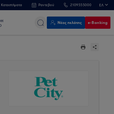
 Καταστήματα
Ραντεβού
2109555000
ΕΛ
EN
ΦΗ
Νέος πελάτης
e-Banking
Ο