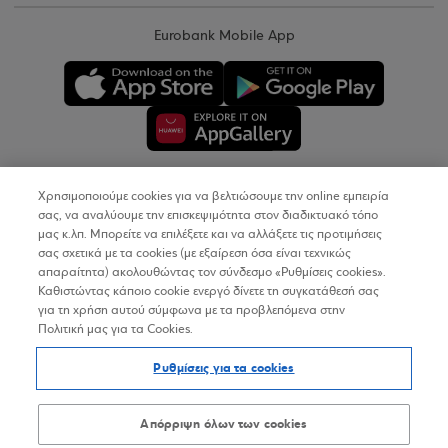
Eurobank Mobile App
Χρησιμοποιούμε cookies για να βελτιώσουμε την online εμπειρία
Copyright © 2026
σας, να αναλύουμε την επισκεψιμότητα στον διαδικτυακό τόπο
μας κ.λπ. Μπορείτε να επιλέξετε και να αλλάξετε τις προτιμήσεις
σας σχετικά με τα cookies (με εξαίρεση όσα είναι τεχνικώς
Όροι Χρήσης
απαραίτητα) ακολουθώντας τον σύνδεσμο «Ρυθμίσεις cookies».
Καθιστώντας κάποιο cookie ενεργό δίνετε τη συγκατάθεσή σας
Προσωπικά Δεδομένα στον Διαδικτυακό Τόπο
για τη χρήση αυτού σύμφωνα με τα προβλεπόμενα στην
Πολιτική μας για τα Cookies.
Πολιτική Cookies
Ρυθμίσεις για τα cookies
Δήλωση Προσβασιμότητας
Sitemap
Απόρριψη όλων των cookies