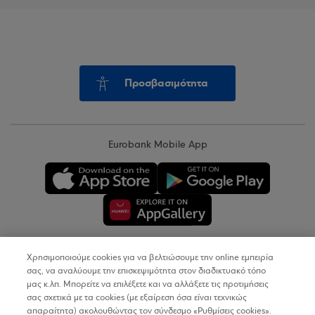
Προσβασιμότητα
Eurobank Mobile App
Χρησιμοποιούμε cookies για να βελτιώσουμε την online εμπειρία
Copyright © 2026
σας, να αναλύουμε την επισκεψιμότητα στον διαδικτυακό τόπο
μας κ.λπ. Μπορείτε να επιλέξετε και να αλλάξετε τις προτιμήσεις
σας σχετικά με τα cookies (με εξαίρεση όσα είναι τεχνικώς
Όροι Χρήσης
απαραίτητα) ακολουθώντας τον σύνδεσμο «Ρυθμίσεις cookies».