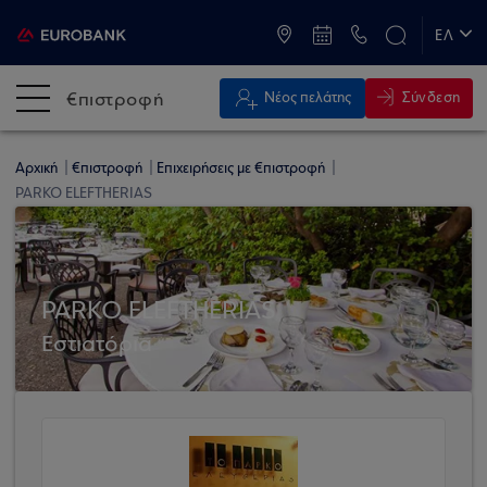
ATM & Καταστήματα
ΕΛ
EN
€πιστροφή
Σύνδεση
Νέος πελάτης
Αρχική
€πιστροφή
Επιχειρήσεις με €πιστροφή
PARKO ELEFTHERIAS
PARKO ELEFTHERIAS
Εστιατόρια