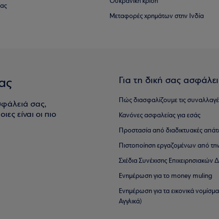
Ουκρανική κρίση
ίας
Μεταφορές χρημάτων στην Ινδία
Για τη δική σας ασφάλε
ας
Πώς διασφαλίζουμε τις συναλλαγέ
σφάλειά σας,
ιες είναι οι πιο
Κανόνες ασφαλείας για εσάς
Προστασία από διαδικτυακές απάτ
Πιστοποίηση εργαζομένων από την
Σχέδια Συνέχισης Επιχειρησιακών
Ενημέρωση για το money muling
Ενημέρωση για τα εικονικά νομίσμ
Αγγλικά)