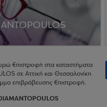
AMANTOPOULOS
 ευρώ €πιστροφή στα καταστήματα
OS σε Αττική και Θεσσαλονίκη
μμα επιβράβευσης €πιστροφή.
APADIAMANTOPOULOS