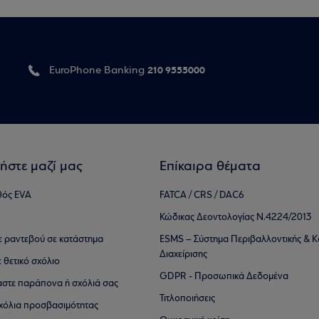
210 9555000
EuroPhone Banking
ήστε μαζί μας
Επίκαιρα θέματα
θός EVA
FATCA / CRS / DAC6
Κώδικας Δεοντολογίας Ν.4224/2013
τε ραντεβού σε κατάστημα
ESMS – Σύστημα Περιβαλλοντικής & Κ
Διαχείρισης
ε θετικό σχόλιο
GDPR - Προσωπικά Δεδομένα
αστε παράπονα ή σχόλιά σας
Τιτλοποιήσεις
 σχόλια προσβασιμότητας