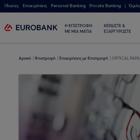
Ιδιώτες
Επιχειρήσεις
Personal Banking
Private Banking
Όμιλ
Η €ΠΙΣΤΡΟΦΗ
ΚΕΡΔΙΣΤΕ &
ΜΕ ΜΙΑ ΜΑΤΙΑ
ΕΞΑΡΓΥΡΩΣΤΕ
Αρχική
€πιστροφή
Επιχειρήσεις με €πιστροφή
OPTICAL PAP