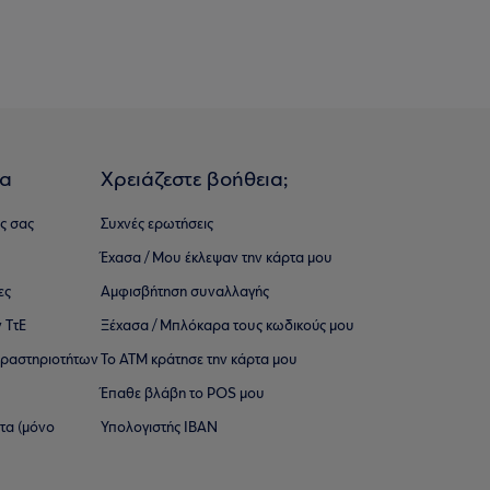
ια
Χρειάζεστε βοήθεια;
ς σας
Συχνές ερωτήσεις
Έχασα / Μου έκλεψαν την κάρτα μου
ες
Αμφισβήτηση συναλλαγής
 ΤτΕ
Ξέχασα / Μπλόκαρα τους κωδικούς μου
 ∆ραστηριοτήτων
Το ΑΤΜ κράτησε την κάρτα μου
Έπαθε βλάβη το POS μου
ατα (μόνο
Υπολογιστής IBAN