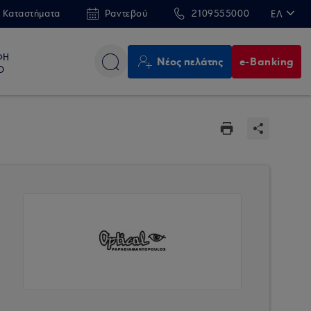
 Καταστήματα
Ραντεβού
2109555000
ΕΛ
EN
ΦΗ
Νέος πελάτης
e-Banking
Ο