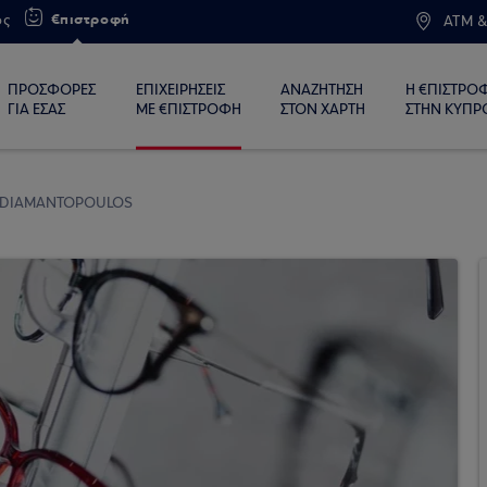
€πιστροφή
ος
ATM &
ΠΡΟΣΦΟΡΕΣ
ΕΠΙΧΕΙΡΗΣΕΙΣ
ΑΝΑΖΗΤΗΣΗ
Η €ΠΙΣΤΡΟ
ΓΙΑ ΕΣΑΣ
ΜΕ €ΠΙΣΤΡΟΦΗ
ΣΤΟΝ ΧΑΡΤΗ
ΣΤΗΝ ΚΥΠΡ
ADIAMANTOPOULOS