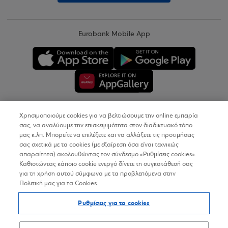
Eurobank Mobile App
Χρησιμοποιούμε cookies για να βελτιώσουμε την online εμπειρία
Copyright © 2026
σας, να αναλύουμε την επισκεψιμότητα στον διαδικτυακό τόπο
μας κ.λπ. Μπορείτε να επιλέξετε και να αλλάξετε τις προτιμήσεις
σας σχετικά με τα cookies (με εξαίρεση όσα είναι τεχνικώς
Όροι Χρήσης
απαραίτητα) ακολουθώντας τον σύνδεσμο «Ρυθμίσεις cookies».
Καθιστώντας κάποιο cookie ενεργό δίνετε τη συγκατάθεσή σας
Προσωπικά Δεδομένα στον Διαδικτυακό Τόπο
για τη χρήση αυτού σύμφωνα με τα προβλεπόμενα στην
Πολιτική μας για τα Cookies.
Πολιτική Cookies
Ρυθμίσεις για τα cookies
Δήλωση Προσβασιμότητας
Sitemap