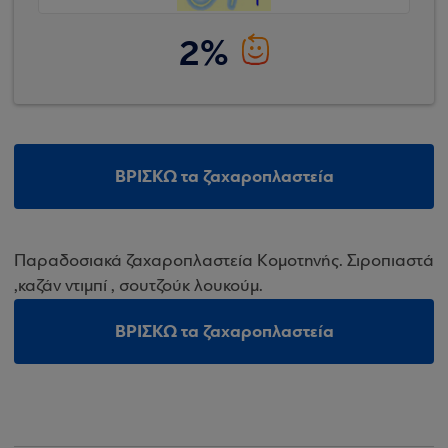
2%
ΒΡΙΣΚΩ τα ζαχαροπλαστεία
Παραδοσιακά ζαχαροπλαστεία Κομοτηνής. Σιροπιαστά
,καζάν ντιμπί , σουτζούκ λουκούμ.
ΒΡΙΣΚΩ τα ζαχαροπλαστεία