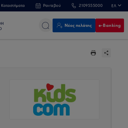
 Καταστήματα
Ραντεβού
2109555000
ΕΛ
EN
ΦΗ
Νέος πελάτης
e-Banking
Ο