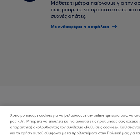
Μάθετε τι μέτρα παίρνουμε για την α
πώς μπορείτε να προστατευτείτε και πο
συχνές απάτες.
Με ενδιαφέρει η ασφάλεια
Χρησιμοποιούμε cookies για να βελτιώσουμε την online εμπειρία σας, να α
Προσβασιμότητα
μας κ.λπ. Μπορείτε να επιλέξετε και να αλλάξετε τις προτιμήσεις σας σχετικά 
απαραίτητα) ακολουθώντας τον σύνδεσμο «Ρυθμίσεις cookies». Καθιστώντας
για τη χρήση αυτού σύμφωνα με τα προβλεπόμενα στην Πολιτική μας για τα