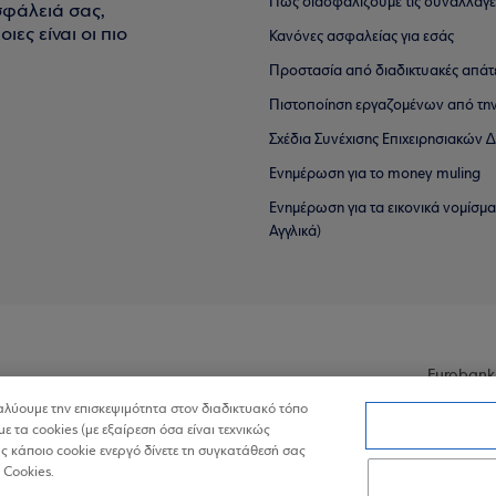
Πώς διασφαλίζουμε τις συναλλαγέ
σφάλειά σας,
ιες είναι οι πιο
Κανόνες ασφαλείας για εσάς
Προστασία από διαδικτυακές απάτ
Πιστοποίηση εργαζομένων από την
Σχέδια Συνέχισης Επιχειρησιακών
Ενημέρωση για το money muling
Ενημέρωση για τα εικονικά νομίσμ
Αγγλικά)
Eurobank
ναλύουμε την επισκεψιμότητα στον διαδικτυακό τόπο
με τα cookies (με εξαίρεση όσα είναι τεχνικώς
 κάποιο cookie ενεργό δίνετε τη συγκατάθεσή σας
 Cookies.