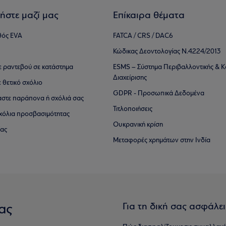
ήστε μαζί μας
Επίκαιρα θέματα
θός EVA
FATCA / CRS / DAC6
Κώδικας Δεοντολογίας Ν.4224/2013
τε ραντεβού σε κατάστημα
ESMS – Σύστημα Περιβαλλοντικής & Κ
Διαχείρισης
ε θετικό σχόλιο
GDPR - Προσωπικά Δεδομένα
αστε παράπονα ή σχόλιά σας
Τιτλοποιήσεις
 σχόλια προσβασιμότητας
Ουκρανική κρίση
ίας
Μεταφορές χρημάτων στην Ινδία
Για τη δική σας ασφάλε
ας