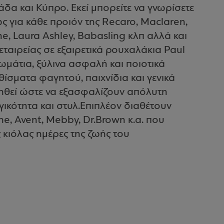
άδα και Κύπρο. Εκεί μπορείτε να γνωρίσετε
ς για κάθε προιόν της Recaro, Maclaren,
e, Laura Ashley, Babasling κλπ αλλά και
αιρείας σε εξαιρετικά ρουχαλάκια Paul
ωμάτια, ξύλινα ασφαλή και ποιοτικά
θίσματα φαγητού, παιχνίδια και γενικά
τηθεί ώστε να εξασφαλίζουν απόλυτη
ικότητα και στυλ.Επιπλέον διαθέτουν
e, Avent, Mebby, Dr.Brown κ.α. που
 κιόλας ημέρες της ζωής του