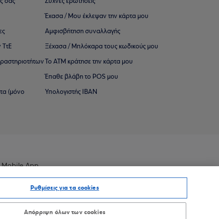
ς σας
Συχνές ερωτήσεις
Έχασα / Μου έκλεψαν την κάρτα μου
ες
Αμφισβήτηση συναλλαγής
 ΤτΕ
Ξέχασα / Μπλόκαρα τους κωδικούς μου
 ∆ραστηριοτήτων
Το ΑΤΜ κράτησε την κάρτα μου
Έπαθε βλάβη το POS μου
ατα (μόνο
Υπολογιστής IBAN
 Mobile App
Ρυθμίσεις για τα cookies
Απόρριψη όλων των cookies