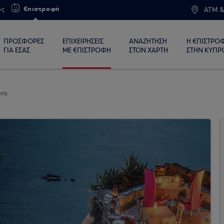
€πιστροφή
ος
ATM &
ΠΡΟΣΦΟΡΕΣ
ΕΠΙΧΕΙΡΗΣΕΙΣ
ΑΝΑΖΗΤΗΣΗ
Η €ΠΙΣΤΡΟ
ΓΙΑ ΕΣΑΣ
ΜΕ €ΠΙΣΤΡΟΦΗ
ΣΤΟΝ ΧΑΡΤΗ
ΣΤΗΝ ΚΥΠΡ
ons