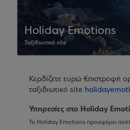
Holiday Emotions
Ταξιδιωτικά site
Κερδίζετε ευρώ €πιστροφή ορ
ταξιδιωτικό site
holidayemot
Υπηρεσίες στο Holiday Emot
To Holiday Emotions προσφέρει πολλέ