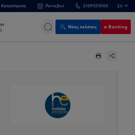
 Καταστήματα
Ραντεβού
2109555000
ΕΛ
EN
ΦΗ
Νέος πελάτης
e-Banking
Ο