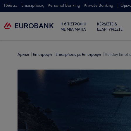
Ιδιώτες
Επιχειρήσεις
Personal Banking
Private Banking
Όμιλ
Η €ΠΙΣΤΡΟΦΗ
ΚΕΡΔΙΣΤΕ &
ΜΕ ΜΙΑ ΜΑΤΙΑ
ΕΞΑΡΓΥΡΩΣΤΕ
Αρχική
€πιστροφή
Επιχειρήσεις με €πιστροφή
Holiday Emoti