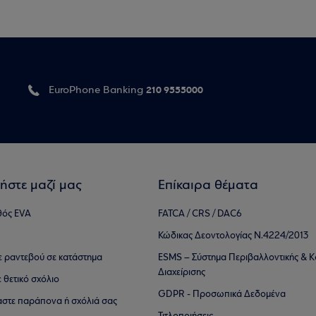
210 9555000
EuroPhone Banking
ήστε μαζί μας
Επίκαιρα θέματα
θός EVA
FATCA / CRS / DAC6
Κώδικας Δεοντολογίας Ν.4224/2013
τε ραντεβού σε κατάστημα
ESMS – Σύστημα Περιβαλλοντικής & Κ
Διαχείρισης
ε θετικό σχόλιο
GDPR - Προσωπικά Δεδομένα
αστε παράπονα ή σχόλιά σας