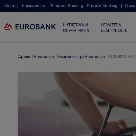
Ιδιώτες
Επιχειρήσεις
Personal Banking
Private Banking
Όμιλ
Η €ΠΙΣΤΡΟΦΗ
ΚΕΡΔΙΣΤΕ &
ΜΕ ΜΙΑ ΜΑΤΙΑ
ΕΞΑΡΓΥΡΩΣΤΕ
Αρχική
€πιστροφή
Επιχειρήσεις με €πιστροφή
ΕΠΙΣΗΜΟ ΔΙΚ