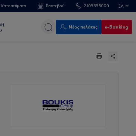
 Καταστήματα
Ραντεβού
2109555000
ΕΛ
EN
ΦΗ
Νέος πελάτης
e-Banking
Ο