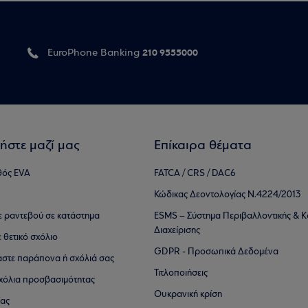
210 9555000
EuroPhone Banking
ήστε μαζί μας
Επίκαιρα θέματα
θός EVA
FATCA / CRS / DAC6
Κώδικας Δεοντολογίας Ν.4224/2013
τε ραντεβού σε κατάστημα
ESMS – Σύστημα Περιβαλλοντικής & Κ
Διαχείρισης
ε θετικό σχόλιο
GDPR - Προσωπικά Δεδομένα
αστε παράπονα ή σχόλιά σας
Τιτλοποιήσεις
 σχόλια προσβασιμότητας
Ουκρανική κρίση
ίας