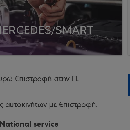
MERCEDES/SMART
ευρώ €πιστροφή στην Π.
ές αυτοκινήτων με €πιστροφή.
ational service