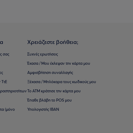
ια
Χρειάζεστε βοήθεια;
ς σας
Συχνές ερωτήσεις
Έχασα / Μου έκλεψαν την κάρτα μου
ες
Αμφισβήτηση συναλλαγής
 ΤτΕ
Ξέχασα / Μπλόκαρα τους κωδικούς μου
 ∆ραστηριοτήτων
Το ΑΤΜ κράτησε την κάρτα μου
Έπαθε βλάβη το POS μου
ατα (μόνο
Υπολογιστής IBAN