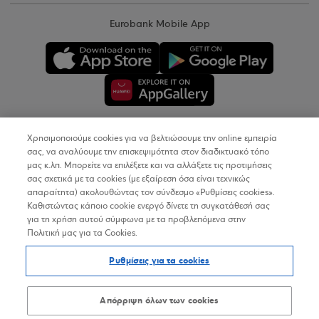
Eurobank Mobile App
Χρησιμοποιούμε cookies για να βελτιώσουμε την online εμπειρία
Copyright © 2026
σας, να αναλύουμε την επισκεψιμότητα στον διαδικτυακό τόπο
μας κ.λπ. Μπορείτε να επιλέξετε και να αλλάξετε τις προτιμήσεις
σας σχετικά με τα cookies (με εξαίρεση όσα είναι τεχνικώς
Όροι Χρήσης
απαραίτητα) ακολουθώντας τον σύνδεσμο «Ρυθμίσεις cookies».
Καθιστώντας κάποιο cookie ενεργό δίνετε τη συγκατάθεσή σας
Προσωπικά Δεδομένα στον Διαδικτυακό Τόπο
για τη χρήση αυτού σύμφωνα με τα προβλεπόμενα στην
Πολιτική μας για τα Cookies.
Πολιτική Cookies
Ρυθμίσεις για τα cookies
Δήλωση Προσβασιμότητας
Sitemap
Απόρριψη όλων των cookies