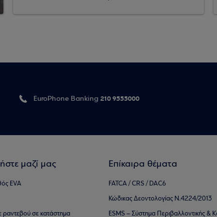
210 9555000
EuroPhone Banking
ήστε μαζί μας
Επίκαιρα θέματα
θός EVA
FATCA / CRS / DAC6
Κώδικας Δεοντολογίας Ν.4224/2013
τε ραντεβού σε κατάστημα
ESMS – Σύστημα Περιβαλλοντικής & Κ