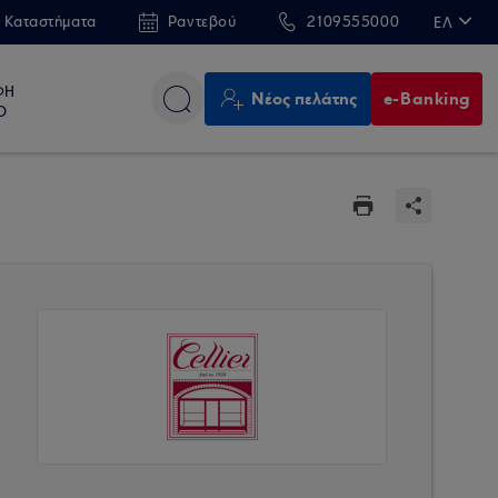
 Καταστήματα
Ραντεβού
2109555000
ΕΛ
EN
ΦΗ
Νέος πελάτης
e-Banking
Ο