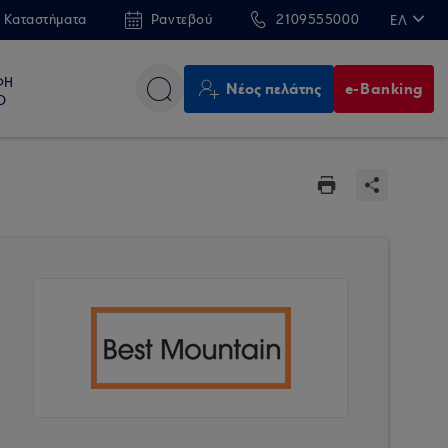
 Καταστήματα
Ραντεβού
2109555000
ΕΛ
EN
ΦΗ
Νέος πελάτης
e-Banking
Ο