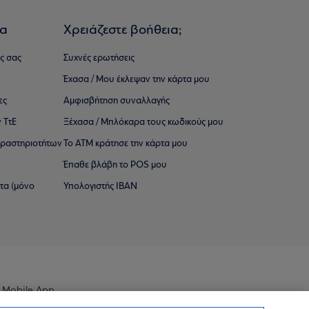
ια
Χρειάζεστε βοήθεια;
ς σας
Συχνές ερωτήσεις
Έχασα / Μου έκλεψαν την κάρτα μου
ες
Αμφισβήτηση συναλλαγής
 ΤτΕ
Ξέχασα / Μπλόκαρα τους κωδικούς μου
 ∆ραστηριοτήτων
Το ΑΤΜ κράτησε την κάρτα μου
Έπαθε βλάβη το POS μου
ατα (μόνο
Υπολογιστής IBAN
 Mobile App