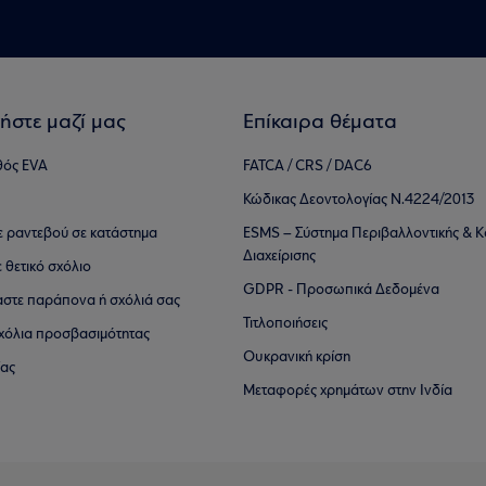
ήστε μαζί μας
Επίκαιρα θέματα
θός EVA
FATCA / CRS / DAC6
Κώδικας Δεοντολογίας Ν.4224/2013
τε ραντεβού σε κατάστημα
ESMS – Σύστημα Περιβαλλοντικής & Κ
Διαχείρισης
ε θετικό σχόλιο
GDPR - Προσωπικά Δεδομένα
αστε παράπονα ή σχόλιά σας
Τιτλοποιήσεις
 σχόλια προσβασιμότητας
Ουκρανική κρίση
ίας
Μεταφορές χρημάτων στην Ινδία