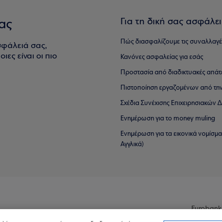
Για τη δική σας ασφάλε
ας
Πώς διασφαλίζουμε τις συναλλαγέ
σφάλειά σας,
ιες είναι οι πιο
Κανόνες ασφαλείας για εσάς
Προστασία από διαδικτυακές απάτ
Πιστοποίηση εργαζομένων από την
Σχέδια Συνέχισης Επιχειρησιακών
Ενημέρωση για το money muling
Ενημέρωση για τα εικονικά νομίσμ
Αγγλικά)
Eurobank