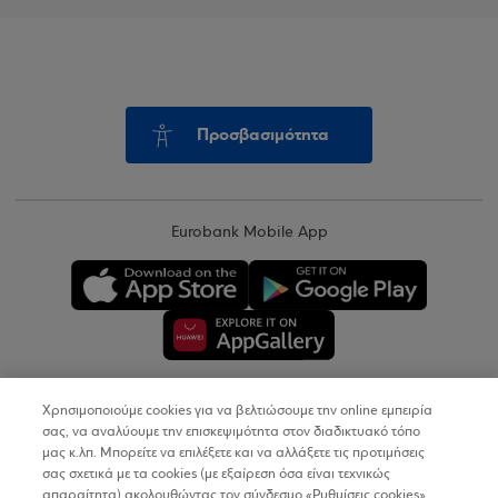
Προσβασιμότητα
Eurobank Mobile App
Χρησιμοποιούμε cookies για να βελτιώσουμε την online εμπειρία
Copyright © 2026
σας, να αναλύουμε την επισκεψιμότητα στον διαδικτυακό τόπο
μας κ.λπ. Μπορείτε να επιλέξετε και να αλλάξετε τις προτιμήσεις
σας σχετικά με τα cookies (με εξαίρεση όσα είναι τεχνικώς
Όροι Χρήσης
απαραίτητα) ακολουθώντας τον σύνδεσμο «Ρυθμίσεις cookies».