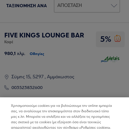
ΤΑΞΙΝΟΜΗΣΗ ΑΝΑ
FIVE KINGS LOUNGE BAR
5%
Καφέ
980,1
χλμ.
Οδηγίες
Σύμης 15, 5297 , Αμμόχωστος
003523832600
Βρίσκω τα καταστήματα
Χρησιμοποιούμε cookies για να βελτιώσουμε την online εμπειρία
σας, να αναλύουμε την επισκεψιμότητα στον διαδικτυακό τόπο
μας κ.λπ. Μπορείτε να επιλέξετε και να αλλάξετε τις προτιμήσεις
σας σχετικά με τα cookies (με εξαίρεση όσα είναι τεχνικώς
απαραίτητα) ακολουθώντας τον σύνδεσμο «Ρυθμίσεις cookies».