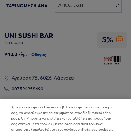
ΤΑΞΙΝΟΜΗΣΗ ΑΝΑ
UNI SUSHI BAR
5%
Εστιατόρια
948,8
χλμ.
Οδηγίες
Αγκύρας 7Β, 6026, Λάρνακα
003524258490
Βρίσκω τα καταστήματα
Χρησιμοποιούμε cookies για να βελτιώσουμε την online εμπειρία
σας, να αναλύουμε την επισκεψιμότητα στον διαδικτυακό τόπο
μας κ.λπ. Μπορείτε να επιλέξετε και να αλλάξετε τις προτιμήσεις
σας σχετικά με τα cookies (με εξαίρεση όσα είναι τεχνικώς
απαραίτητα) ακολουθώντας τον σύνδεσμο «Ρυθμίσεις cookies».