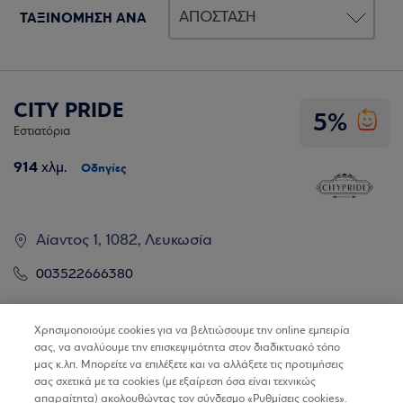
ΤΑΞΙΝΟΜΗΣΗ ΑΝΑ
CITY PRIDE
5%
Εστιατόρια
914
χλμ.
Οδηγίες
Αίαντος 1, 1082, Λευκωσία
003522666380
Βρίσκω τα καταστήματα
Χρησιμοποιούμε cookies για να βελτιώσουμε την online εμπειρία
σας, να αναλύουμε την επισκεψιμότητα στον διαδικτυακό τόπο
μας κ.λπ. Μπορείτε να επιλέξετε και να αλλάξετε τις προτιμήσεις
σας σχετικά με τα cookies (με εξαίρεση όσα είναι τεχνικώς
απαραίτητα) ακολουθώντας τον σύνδεσμο «Ρυθμίσεις cookies».