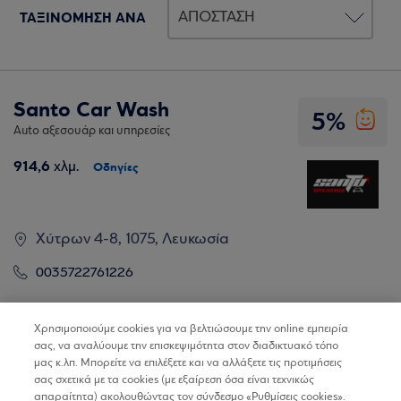
ΤΑΞΙΝΟΜΗΣΗ ΑΝΑ
Santo Car Wash
5%
Auto αξεσουάρ και υπηρεσίες
914,6
χλμ.
Οδηγίες
Χύτρων 4-8, 1075, Λευκωσία
0035722761226
Βρίσκω τα καταστήματα
Χρησιμοποιούμε cookies για να βελτιώσουμε την online εμπειρία
σας, να αναλύουμε την επισκεψιμότητα στον διαδικτυακό τόπο
μας κ.λπ. Μπορείτε να επιλέξετε και να αλλάξετε τις προτιμήσεις
σας σχετικά με τα cookies (με εξαίρεση όσα είναι τεχνικώς
απαραίτητα) ακολουθώντας τον σύνδεσμο «Ρυθμίσεις cookies».